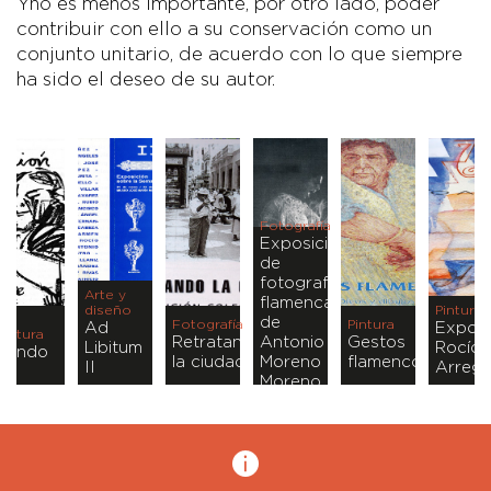
Yno es menos importante, por otro lado, poder
contribuir con ello a su conservación como un
conjunto unitario, de acuerdo con lo que siempre
ha sido el deseo de su autor.
Fotografía
Exposición
de
fotografía
Arte y
flamenca
diseño
Pintura
de
Fotografía
Pintura
Ad
Exposi
Pintura
Retratando
Antonio
Gestos
Libitum
Rocío
Jondo
la ciudad
Moreno
flamencos
II
Arregu
Moreno