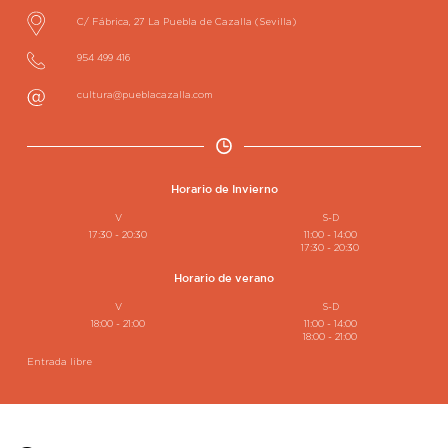
C/ Fábrica, 27
La Puebla de Cazalla
(Sevilla)
954 499 416
cultura@pueblacazalla.com
Horario de Invierno
V
S-D
17:30 - 20:30
11:00 - 14:00
17:30 - 20:30
Horario de verano
V
S-D
18:00 - 21:00
11:00 - 14:00
18:00 - 21:00
Entrada libre