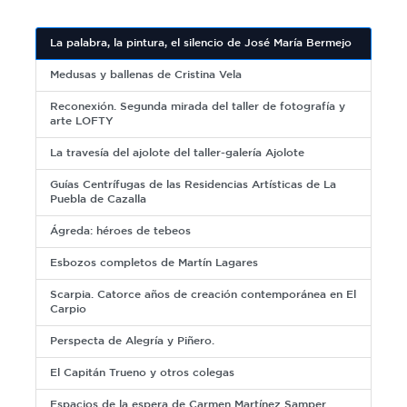
La palabra, la pintura, el silencio de José María Bermejo
Medusas y ballenas de Cristina Vela
Reconexión. Segunda mirada del taller de fotografía y
arte LOFTY
La travesía del ajolote del taller-galería Ajolote
Guías Centrífugas de las Residencias Artísticas de La
Puebla de Cazalla
Ágreda: héroes de tebeos
Esbozos completos de Martín Lagares
Scarpia. Catorce años de creación contemporánea en El
Carpio
Perspecta de Alegría y Piñero.
El Capitán Trueno y otros colegas
Espacios de la espera de Carmen Martínez Samper