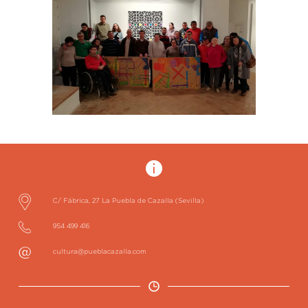
C/ Fábrica, 27
La Puebla de Cazalla
(Sevilla)
954 499 416
cultura@pueblacazalla.com