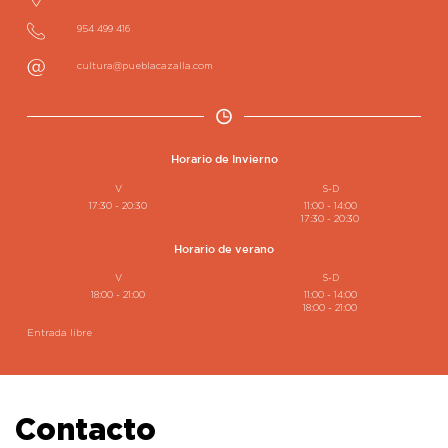
954 499 416
cultura@pueblacazalla.com
Horario de Invierno
V
S-D
17:30 - 20:30
11:00 - 14:00
17:30 - 20:30
Horario de verano
V
S-D
18:00 - 21:00
11:00 - 14:00
18:00 - 21:00
Entrada libre
Contacto