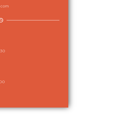
a.com
:30
:00