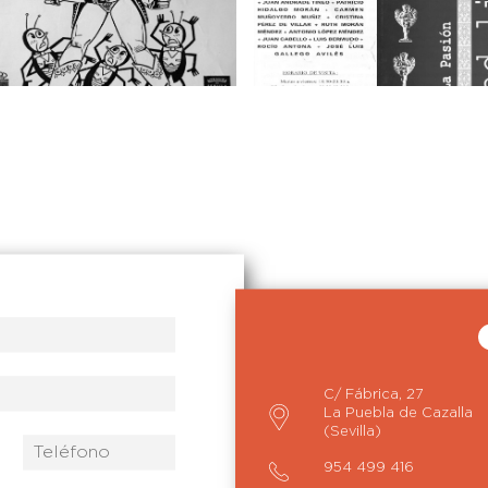
lustración
Arte y diseño
l humor por
Ad Libitum II
ostumbre
C/ Fábrica, 27
La Puebla de Cazalla
(Sevilla)
954 499 416