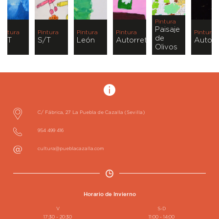
Pintura
Paisaje
Pintura
Pintura
Pintura
Pintura
Pintura
de
S/T
S/T
León
Autorretrato
Autorr
Olivos
C/ Fábrica, 27
La Puebla de Cazalla
(Sevilla)
954 499 416
cultura@pueblacazalla.com
Horario de Invierno
V
S-D
17:30 - 20:30
11:00 - 14:00