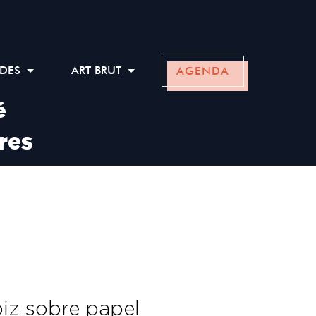
ADES
ART BRUT
AGENDA
é
res
piz sobre papel