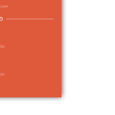
a.com
:30
:00