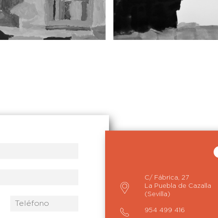
intura
Pintura
aisaje
S/T
C/ Fábrica, 27
La Puebla de Cazalla
(Sevilla)
954 499 416