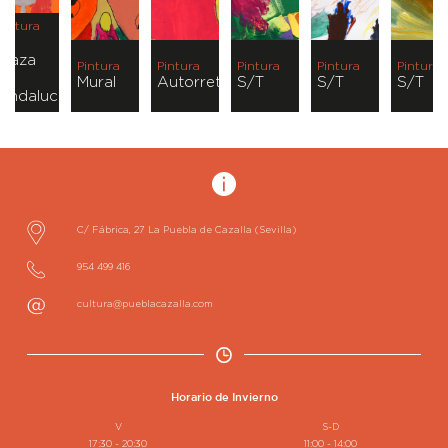
Pintura
La
plaza
Pintura
Pintura
Pintura
Pintura
Pintura
de
o
Mural
Autorretrato
S/T
S/T
S/T
Andalucía
C/ Fábrica, 27
La Puebla de Cazalla
(Sevilla)
954 499 416
cultura@pueblacazalla.com
Horario de Invierno
V
S-D
17:30 - 20:30
11:00 - 14:00